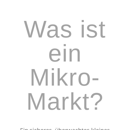
Was ist
ein
Mikro-
Markt?